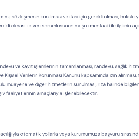
mesi, sözleşmenin kurulması ve ifası için gerekli olması, hukuki yü
rekli olması ile veri sorumlusunun meşru menfaati ile ilgilinin açı
devu ve kayıt işlemlerinin tamamlanması, randevu, sağlık hizmeti
nu ve Kişisel Verilerin Korunması Kanunu kapsamında izin alınmas
tülü muayene ve diğer hizmetlerin sunulması, rıza halinde bilgile
iv faaliyetlerinin amaçlarıyla işlenebilecektir.
i aracılığıyla otomatik yollarla veya kurumumuza başvuru sırasınd