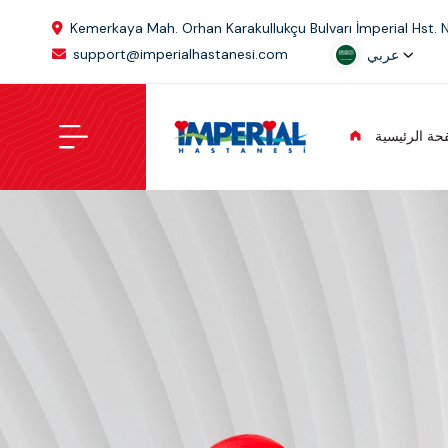
Kemerkaya Mah. Orhan Karakullukçu Bulvarı İmperial Hst. 
support@imperialhastanesi.com
عربي
حة الرئيسية