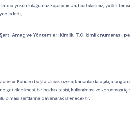
atma yükümlülüğümüz kapsamında, hastalarımız, yetkili temsilcile
yan ederiz;
me Şart, Amaç ve Yöntemleri
Kimlik; T.C. kimlik numarası, p
staneler Kanunu başta olmak üzere; kanunlarda açıkça öngörülme
e getirilebilmesi, bir hakkın tesisi, kullanılması ve korunması iç
u olması şartlarına dayanarak işlenecektir.