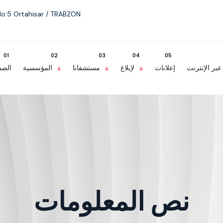
No:5 Ortahisar / TRABZON
بر الإنترنت
إعلانات
لإبلاغ
مستشفانا
المؤسسية
الصف
نص المعلومات