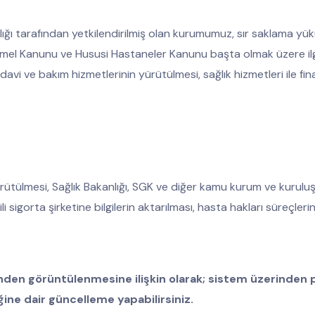
anlığı tarafından yetkilendirilmiş olan kurumumuz, sır saklama y
 Temel Kanunu ve Hususi Hastaneler Kanunu başta olmak üzere il
edavi ve bakım hizmetlerinin yürütülmesi, sağlık hizmetleri ile 
ütülmesi, Sağlık Bakanlığı, SGK ve diğer kamu kurum ve kuruluşlar
li sigorta şirketine bilgilerin aktarılması, hasta hakları süreçler
inden görüntülenmesine ilişkin olarak; sistem üzerinden pa
ğine dair güncelleme yapabilirsiniz.