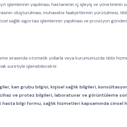
t işlemlerinin yapılması, hastanenin iç işleyiş ve yönetiminin s
sının oluşturulması, muhasebe faaliyetlerinin yürütülmesi, tıbb
 özel sağlık sigortası işlemlerinin yapılması ve provizyon gönderi
 ödeme sırasında otomatik yollarla veya kurumumuzda tıbbi hiz
mak suretiyle işlenebilecektir.
giler, kan grubu bilgisi, kişisel sağlık bilgileri, konsültasyo
n cihaz ve protez bilgileri, laboratuvar ve görüntüleme son
SS hasta bilgi formu, sağlık hizmetleri kapsamında cinsel h