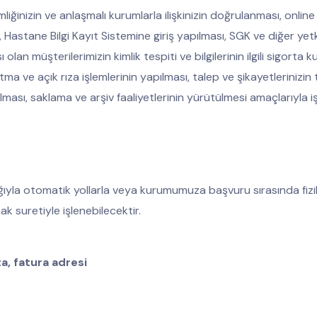
liğinizin ve anlaşmalı kurumlarla ilişkinizin doğrulanması, onli
 Hastane Bilgi Kayıt Sistemine giriş yapılması, SGK ve diğer yetki
olan müşterilerimizin kimlik tespiti ve bilgilerinin ilgili sigort
a ve açık rıza işlemlerinin yapılması, talep ve şikayetlerinizin t
lması, saklama ve arşiv faaliyetlerinin yürütülmesi amaçlarıyla iş
cılığıyla otomatik yollarla veya kurumumuza başvuru sırasında fi
k suretiyle işlenebilecektir.
a, fatura adresi