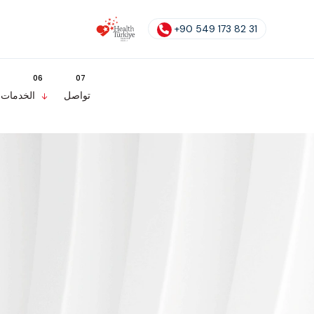
+90 549 173 82 31
تواصل
الخدمات ع